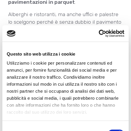
pavimentazioni in parquet
.
Alberghi e ristoranti, ma anche uffici e palestre
lo scelgono perché è senza dubbio il pavimento
più accogliente, caldo, elegante e, soprattutto,
naturale: un affascinante elemento d’arredo, ma,
al tempo stesso, un materiale molto delicato.
Questo sito web utilizza i cookie
Tra le minacce più comuni, infatti, troviamo il
Utilizziamo i cookie per personalizzare contenuti ed
calpestio, lo sfregamento di sedie girevoli, le
annunci, per fornire funzionalità dei social media e per
abrasioni e le rigature superficiali, così come
analizzare il nostro traffico. Condividiamo inoltre
l’umidità, le macchie e i segni visibili dell’usura.
informazioni sul modo in cui utilizza il nostro sito con i
Ne consegue una perdita di lucentezza della
nostri partner che si occupano di analisi dei dati web,
pavimentazione in parquet.
pubblicità e social media, i quali potrebbero combinarle
con altre informazioni che ha fornito loro o che hanno
A partire da queste problematiche, il laboratorio
raccolto dal suo utilizzo dei loro servizi.
di Ricerca & Sviluppo Allegrini ha sviluppato
PARQUET CARE per:
Selezione