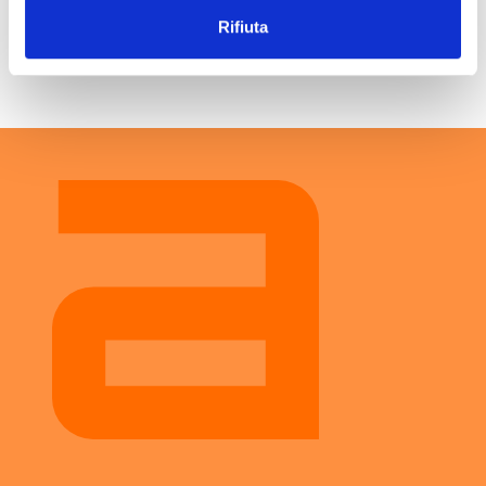
Per saperne di più, clicca
qui
.
Rifiuta