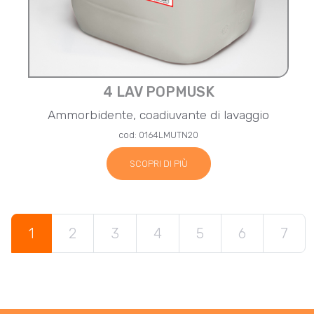
4 LAV POPMUSK
Ammorbidente, coadiuvante di lavaggio
cod: 0164LMUTN20
SCOPRI DI PIÙ
1
2
3
4
5
6
7