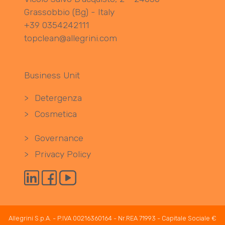
Grassobbio (Bg) - Italy
+39 0354242111
topclean@allegrini.com
Business Unit
>
Detergenza
>
Cosmetica
>
Governance
>
Privacy Policy
Allegrini S.p.A. - P.IVA 00216360164 - Nr.REA 71993 - Capitale Sociale €