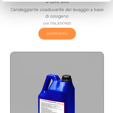
3 LAV OXI
Candeggiante coadiuvante del lavaggio a base
di ossigeno
cod: 016L3OXTN20
SCOPRI DI PIÙ