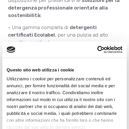
disposizione per presentarvi le
soluzioni per la
detergenza professionale orientate alla
sostenibilità:
• Una gamma completa di
detergenti
certificati Ecolabel
, per una pulizia ad alto
impatto… positivo!
•
Prodotti concentrati
, per ottimizzare
consumi e ridurre gli sprechi,
•
Sistemi di diluizione
precisi e intuitivi, ideali
Questo sito web utilizza i cookie
per ogni contesto professionale,
Utilizziamo i cookie per personalizzare contenuti ed
•
Clean Is All,
il protocollo di pulizia e
annunci, per fornire funzionalità dei social media e per
disinfezione degli ambienti verificato dal
analizzare il nostro traffico. Condividiamo inoltre
Dipartimento Ambiente e Salute dell’Istituto di
informazioni sul modo in cui utilizza il nostro sito con i
Ricerche Farmacologiche Mario Negri studiato
nostri partner che si occupano di analisi dei dati web,
per assicurare a tutti gli ospiti di una
pubblicità e social media, i quali potrebbero combinarle
struttura/attività commerciale una permanenza
con altre informazioni che ha fornito loro o che hanno
sicura nel rispetto delle norme di igiene: il
raccolto dal suo utilizzo dei loro servizi.