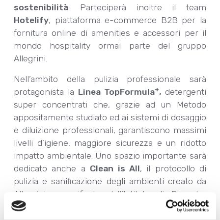
sostenibilità
. Parteciperà inoltre il team
Hotelify
, piattaforma e-commerce B2B per la
fornitura online di amenities e accessori per il
mondo hospitality ormai parte del gruppo
Allegrini.
Nell’ambito della pulizia professionale sarà
+
protagonista la
Linea TopFormula
,
detergenti
super concentrati che, grazie ad un Metodo
appositamente studiato ed ai sistemi di dosaggio
e diluizione professionali, garantiscono massimi
livelli d’igiene, maggiore sicurezza e un ridotto
impatto ambientale. Uno spazio importante sarà
dedicato anche a
Clean is All
, il protocollo di
pulizia e sanificazione degli ambienti creato da
Allegrini e verificato dall’Istituto di Ricerche
Farmacologiche Mario Negri dove prodotti e
procedure sono stati studiati in ogni dettaglio al