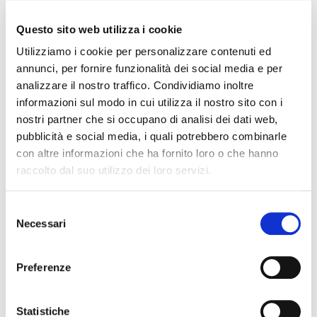
fine di assicurare pulizia ed igiene negli ambienti
Questo sito web utilizza i cookie
che lo adottano. In questo modo
il Metodo
Utilizziamo i cookie per personalizzare contenuti ed
Allegrini si evolve unendo all’esperienza il
annunci, per fornire funzionalità dei social media e per
valore della ricerca scientifica.
analizzare il nostro traffico. Condividiamo inoltre
A completare la proposta, la linea di
prodotti
informazioni sul modo in cui utilizza il nostro sito con i
nostri partner che si occupano di analisi dei dati web,
certificati Ecolabel
, una gamma di detergenti
pubblicità e social media, i quali potrebbero combinarle
realizzati con materie prime di origine vegetale
con altre informazioni che ha fornito loro o che hanno
che assicurano, a parità di efficacia, massima
raccolto dal suo utilizzo dei loro servizi.
biodegradabilità e un maggior equilibrio tra
prodotto e imballo. La gamma della detergenza
Selezione
si completa con i prodotti a marchio
Cliners
Necessari
del
dedicati alle lavanderie industriali che per la
consenso
prima volta si presentano all’interno dello stand
Allegrini dopo l’acquisizione dell’azienda
Preferenze
avvenuta lo scorso anno.
Statistiche
Centrale l’attenzione all’ambiente anche tra le