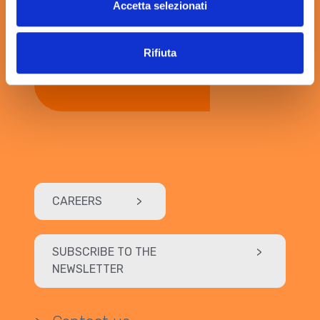
Accetta selezionati
Rifiuta
CAREERS
>
SUBSCRIBE TO THE
>
NEWSLETTER