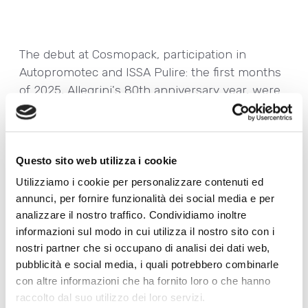
The debut at Cosmopack, participation in
Autopromotec and ISSA Pulire: the first months
of 2025, Allegrini's 80th anniversary year, were
marked by important events as well as the
launch of new products.
The latest additions to our cleaning products line
Questo sito web utilizza i cookie
were featured in trade magazines such as
Utilizziamo i cookie per personalizzare contenuti ed
Hotels, Dimensione Pulito, GSA,
and
Italia a
annunci, per fornire funzionalità dei social media e per
Tavola
, while our cosmetics line saw the Hemp
analizzare il nostro traffico. Condividiamo inoltre
Care collection take centre stage in publications
informazioni sul modo in cui utilizza il nostro sito con i
such as
Vanity Fair, Cosmopolitan
and
Donna
nostri partner che si occupano di analisi dei dati web,
Moderna
.
pubblicità e social media, i quali potrebbero combinarle
There was also coverage in generalist
con altre informazioni che ha fornito loro o che hanno
publications such as
L'Eco di Bergamo
and
Il Sole
raccolto dal suo utilizzo dei loro servizi.