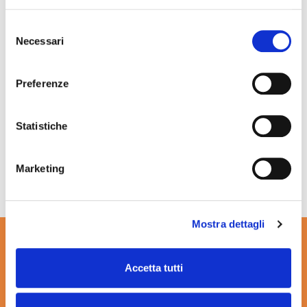
24 Ore
, which reported on the company's
history and latest news.
Selezione
Necessari
del
Take a look back with us at some of the key
consenso
milestones of the first half of 2025 by browsing
Preferenze
the press review at this
link
.
Statistiche
Marketing
Mostra dettagli
Accetta tutti